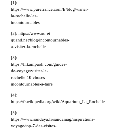
[1]:
https://www.purefrance.com/fr/blog/visiter-
la-rochelle-les-
incontournables
[2]: https://www.ou-et-
quand.net/blog/incontournables-
a-visiter-la-rochelle
[3]:
https://fr.kampaoh.com/guides-
de-voyage/visiter-la-
rochelle-10-choses-
incontournables-a-faire
[4]:
https://fr.wikipedia.org/wiki/Aquarium_La_Rochelle
[5]:
https://www.sandaya.fr/sandamag/inspirations-
voyage/top-7-des-visites-