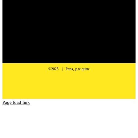
©2025 | Paris, je te quitte
Facebook
LinkedIn
Instagram
Communauté
Podcast
Page load link