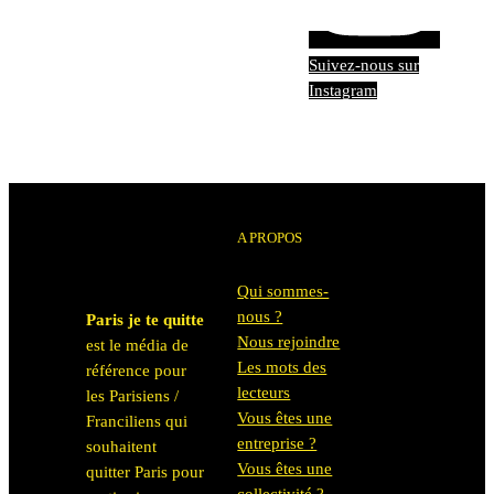
Suivez-nous sur
Instagram
A PROPOS
Qui sommes-
nous ?
Paris je te quitte
Nous rejoindre
est le média de
Les mots des
référence pour
lecteurs
les Parisiens /
Vous êtes une
Franciliens qui
entreprise ?
souhaitent
Vous êtes une
quitter Paris pour
collectivité ?