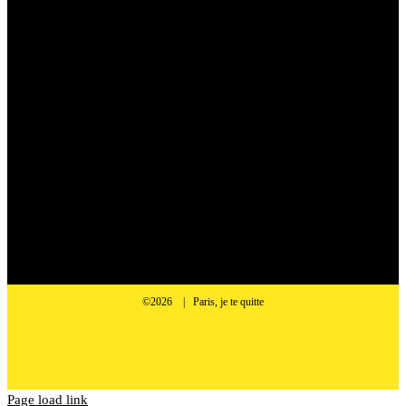
©2026 | Paris, je te quitte
Facebook
LinkedIn
Instagram
Communauté
Podcast
Page load link