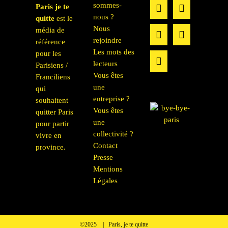
sommes-
Paris je te
nous ?
quitte
est le
Nous
média de
rejoindre
référence
Les mots des
pour les
lecteurs
Parisiens /
Vous êtes
Franciliens
une
qui
entreprise ?
souhaitent
Vous êtes
quitter Paris
une
pour partir
collectivité ?
vivre en
Contact
province.
Presse
Mentions
Légales
©2025 | Paris, je te quitte