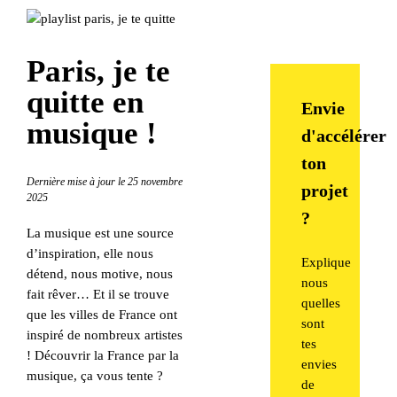
Paris, je te
quitte en
Envie
musique !
d'accélérer
ton
Dernière mise à jour le 25 novembre
projet
2025
?
La musique est une source
d’inspiration, elle nous
Explique
détend, nous motive, nous
nous
fait rêver… Et il se trouve
quelles
que les villes de France ont
sont
inspiré de nombreux artistes
tes
! Découvrir la France par la
envies
musique, ça vous tente ?
de