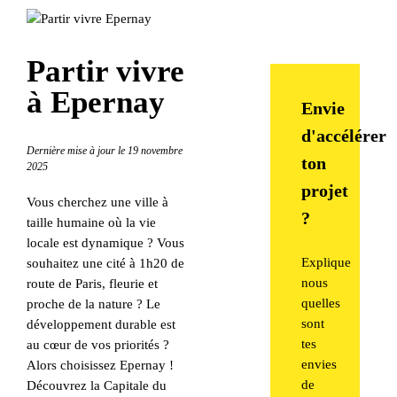
Partir vivre
à Epernay
Envie
d'accélérer
Dernière mise à jour le 19 novembre
ton
2025
projet
Vous cherchez une ville à
?
taille humaine où la vie
locale est dynamique ? Vous
Explique
souhaitez une cité à 1h20 de
nous
route de Paris, fleurie et
quelles
proche de la nature ? Le
sont
développement durable est
tes
au cœur de vos priorités ?
envies
Alors choisissez Epernay !
de
Découvrez la Capitale du