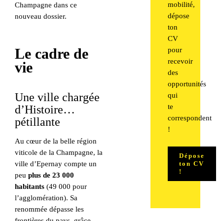
mobilité,
Champagne dans ce
dépose
nouveau dossier.
ton
CV
Le cadre de
pour
recevoir
vie
des
opportunités
Une ville chargée
qui
te
d’Histoire…
correspondent
pétillante
!
Au cœur de la belle région
viticole de la Champagne, la
Dépose
ton CV
ville d’Epernay compte un
!
peu
plus de 23 000
habitants
(49 000 pour
l’agglomération). Sa
renommée dépasse les
frontières du pays, grâce,