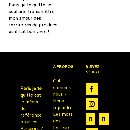
Paris, je te quitte, je
souhaite transmettre
mon amour des
territoires de province
où il fait bon vivre !
A PROPOS
SUIVEZ-
NOUS !
Qui
sommes-
Paris je te
nous ?
quitte
est
Nous
le média
rejoindre
de
Les mots
référence
des
pour les
lecteurs
Parisiens /