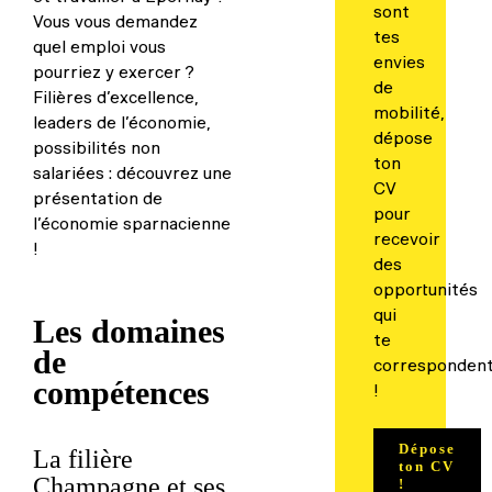
sont
Vous vous demandez
tes
quel emploi vous
envies
pourriez y exercer ?
de
Filières d’excellence,
mobilité,
leaders de l’économie,
dépose
possibilités non
ton
salariées : découvrez une
CV
présentation de
pour
l’économie sparnacienne
recevoir
!
des
opportunités
qui
Les domaines
te
de
corresponden
compétences
!
Dépose
La filière
ton CV
Champagne et ses
!