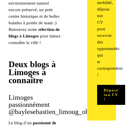
mobilité,
environnement naturel
dépose
encore préservé, un petit
ton
centre historique et de belles
CV
balades à portée de main :)
pour
Retrouvez notre
sélection de
recevoir
blogs à Limoges
pour mieux
des
connaître la ville !
opportunités
qui
te
Deux blogs à
correspondent
Limoges à
!
connaître
Dépose
ton CV
Limoges
!
passionnément
@baylesebastien_limoug_oh
Le blog d’un
passionné de