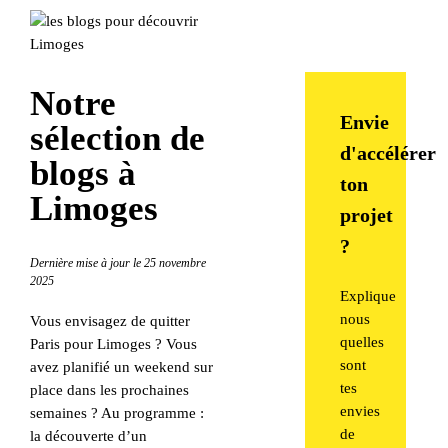
Notre
Envie
sélection de
d'accélérer
blogs à
ton
Limoges
projet
?
Dernière mise à jour le 25 novembre
2025
Explique
nous
Vous envisagez de quitter
quelles
Paris pour Limoges ? Vous
sont
avez planifié un weekend sur
tes
place dans les prochaines
envies
semaines ? Au programme :
de
la découverte d’un