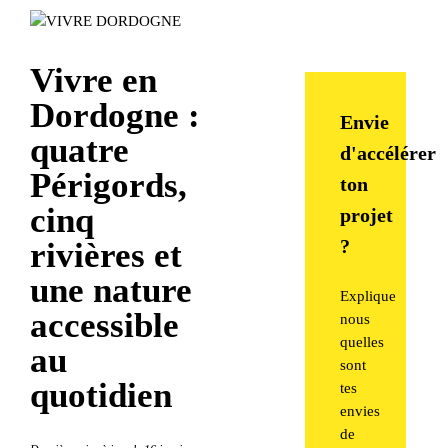
Vivre en
Dordogne :
Envie
quatre
d'accélérer
Périgords,
ton
cinq
projet
?
rivières et
une nature
Explique
accessible
nous
quelles
au
sont
quotidien
tes
envies
de