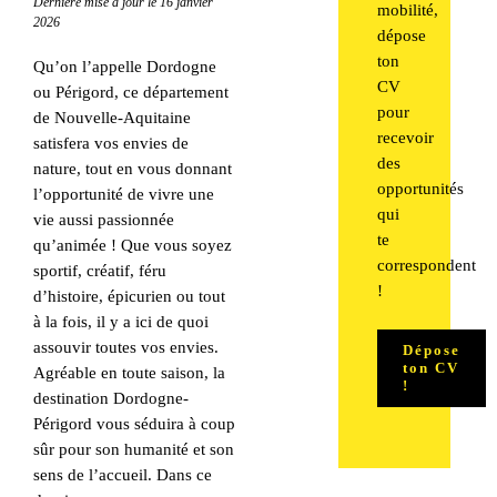
Dernière mise à jour le 16 janvier
mobilité,
2026
dépose
ton
Qu’on l’appelle Dordogne
CV
ou Périgord, ce département
pour
de Nouvelle-Aquitaine
recevoir
satisfera vos envies de
des
nature, tout en vous donnant
opportunités
l’opportunité de vivre une
qui
vie aussi passionnée
te
qu’animée ! Que vous soyez
correspondent
sportif, créatif, féru
!
d’histoire, épicurien ou tout
à la fois, il y a ici de quoi
assouvir toutes vos envies.
Dépose
ton CV
Agréable en toute saison, la
!
destination Dordogne-
Périgord vous séduira à coup
sûr pour son humanité et son
sens de l’accueil. Dans ce