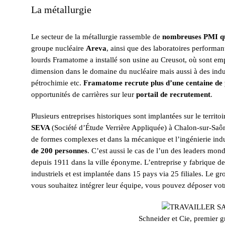
La métallurgie
Le secteur de la métallurgie rassemble de
nombreuses PMI qu
groupe nucléaire
Areva
, ainsi que des laboratoires performa
lourds Framatome a installé son usine au Creusot, où sont emp
dimension dans le domaine du nucléaire mais aussi à des indust
pétrochimie etc.
Framatome recrute plus d’une centaine de
opportunités de carrières sur leur
portail de recrutement
.
Plusieurs entreprises historiques sont implantées sur le territo
SEVA
(Société d’Étude Verrière Appliquée) à Chalon-sur-Saône
de formes complexes et dans la mécanique et l’ingénierie ind
de 200 personnes
. C’est aussi le cas de l’un des leaders mo
depuis 1911 dans la ville éponyme. L’entreprise y fabrique de
industriels et est implantée dans 15 pays via 25 filiales. Le g
vous souhaitez intégrer leur équipe, vous pouvez déposer vo
Schneider et Cie, premier g