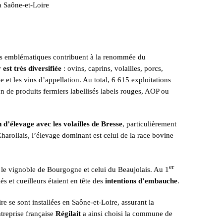
 Saône-et-Loire
uits emblématiques contribuent à la renommée du
est très diversifiée
: ovins, caprins, volailles, porcs,
t les vins d’appellation. Au total, 6 615 exploitations
on de produits fermiers labellisés labels rouges, AOP ou
n d’élevage avec les volailles de Bresse
, particulièrement
harollais, l’élevage dominant est celui de la race bovine
er
 le vignoble de Bourgogne et celui du Beaujolais. Au 1
iés et cueilleurs étaient en tête des
intentions d’embauche
.
e se sont installées en Saône-et-Loire, assurant la
ntreprise française
Régilait
a ainsi choisi la commune de