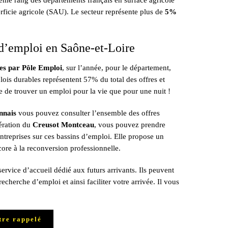
ème rang des départements français en surface agricole
erficie agricole (SAU). Le secteur représente plus de
5%
d’emploi en Saône-et-Loire
ées par Pôle Emploi
, sur l’année, pour le département,
is durables représentent 57% du total des offres et
ile de trouver un emploi pour la vie que pour une nuit !
nnais
vous pouvez consulter l’ensemble des offres
mération du
Creusot Montceau
, vous pouvez prendre
treprises sur ces bassins d’emploi. Elle propose un
re à la reconversion professionnelle.
rvice d’accueil dédié aux futurs arrivants. Ils peuvent
recherche d’emploi et ainsi faciliter votre arrivée. Il vous
tre rappelé