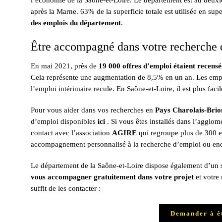
l’économie de la Saône-et-Loire. Le département est au deuxi
après la Marne. 63% de la superficie totale est utilisée en sup
des emplois du département
.
Être accompagné dans votre recherche 
En mai 2021, près de
19 000 offres d’emploi étaient recens
Cela représente une augmentation de 8,5% en un an. Les emplo
l’emploi intérimaire recule. En Saône-et-Loire, il est plus fac
Pour vous aider dans vos recherches en
Pays Charolais-Brio
d’emploi disponibles
ici
. Si vous êtes installés dans l’agglo
contact avec l’association
AGIRE
qui regroupe plus de 300 en
accompagnement personnalisé à la recherche d’emploi ou enco
Le département de la Saône-et-Loire dispose également d’un se
vous accompagner gratuitement dans votre projet
et votre 
suffit de les contacter :
Demander à ê