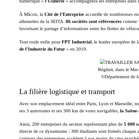
numérique «
l’Usinerie
» accompagnera les entreprises dans la
À Mâcon, la
Cité de l’Entreprise
accueille de nombreuses entr
allumettes de la SEITA.
86 sociétés sont référencées
comme Ub
favorisant le partage d’informations entre les flottes de véhicu
Tout roule enfin pour
FPT Industrial
, le leader européen de 
de l’Industrie du Futur
» en 2019.
Régilait, dans le Ma
©Département de la
La filière logistique et transport
Avec son emplacement idéal entre Paris, Lyon et Marseille, t
ses 3 autoroutes et ses 300 km de voies navigables,
la Saône-
Ainsi, 200 entreprises du secteur représentant plus de
5 000 s
directe de ce dynamisme : 300 étudiants sont formés chaque an
camions des entreprises accèdent à pas moins de cinq marché