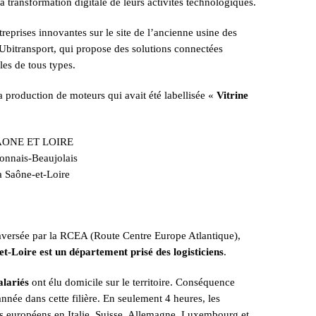
 transformation digitale de leurs activités technologiques.
eprises innovantes sur le site de l’ancienne usine des
itransport, qui propose des solutions connectées
les de tous types.
la production de moteurs qui avait été labellisée «
Vitrine
connais-Beaujolais
 Saône-et-Loire
raversée par la RCEA (Route Centre Europe Atlantique),
et-Loire est un département prisé des logisticiens
.
alariés
ont élu domicile sur le territoire. Conséquence
née dans cette filière. En seulement 4 heures, les
s européens en Italie, Suisse, Allemagne, Luxembourg et