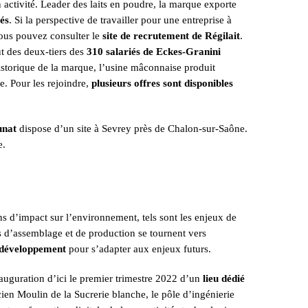
ctivité. Leader des laits en poudre, la marque exporte
iés
. Si la perspective de travailler pour une entreprise à
vous pouvez consulter le
site de recrutement de Régilait
.
ût des deux-tiers des
310 salariés de Eckes-Granini
storique de la marque, l’usine mâconnaise produit
e. Pour les rejoindre,
plusieurs offres sont disponibles
unat
dispose d’un site à Sevrey près de Chalon-sur-Saône.
e.
s d’impact sur l’environnement, tels sont les enjeux de
és d’assemblage et de production se tournent vers
u développement
pour s’adapter aux enjeux futurs.
auguration d’ici le premier trimestre 2022 d’un
lieu dédié
ncien Moulin de la Sucrerie blanche, le pôle d’ingénierie