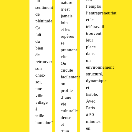
un
nature
l’emploi,
sentiment
n’est
l’entrepreneuriat
de
jamais
et le
plénitude.
loin
télétravail
Ça
et les
trouvent
fait
repères
leur
du
se
place
bien
prennent
dans
de
vite.
un
retrouver
On
environnement
son
circule
structuré,
chez-
facilement,
dynamique
soi,
on
et
une
profite
lisible.
ville-
d’une
Avec
village
vie
Paris
à
culturelle
à 50
taille
dense
minutes
humaine”
et
en
d’un