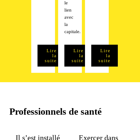
le
lien
avec
la
capitale.
Lire
Lire
Lire
la
la
la
suite
suite
suite
Professionnels de santé
Il s’est installé
Exercer dans