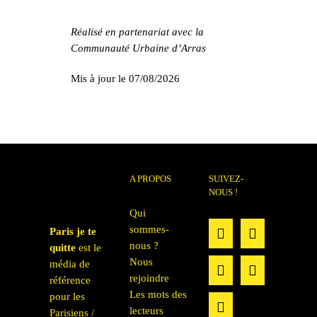
Réalisé en partenariat avec la
Communauté Urbaine d’Arras
Mis à jour le 07/08/2026
A PROPOS
SUIVEZ-
NOUS !
Qui
sommes-
Paris je te
nous ?
quitte
est le
Nous
média de
rejoindre
référence
Les mots des
pour les
lecteurs
Parisiens /