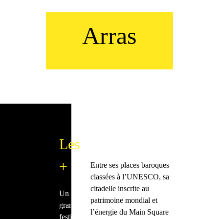
Arras
Les
+
Entre ses places baroques
classées à l’UNESCO, sa
citadelle inscrite au
Un
patrimoine mondial et
grand
l’énergie du Main Square
festival