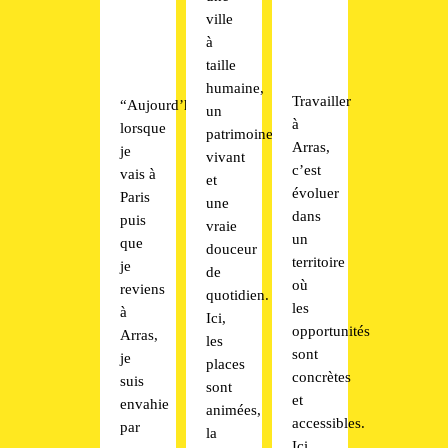
ville
à
taille
humaine,
Travailler
“Aujourd’hui,
un
à
lorsque
patrimoine
Arras,
je
vivant
c’est
vais à
et
évoluer
Paris
une
dans
puis
vraie
un
que
douceur
territoire
je
de
où
reviens
quotidien.
les
à
Ici,
opportunités
Arras,
les
sont
je
places
concrètes
suis
sont
et
envahie
animées,
accessibles.
par
la
Ici,