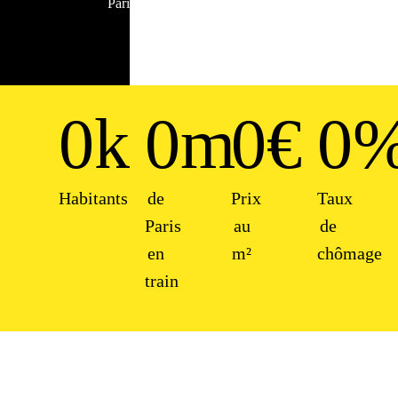
Paris
0
k
0
m
0
€
0
Habitants
de
Prix
Taux
Paris
au
de
en
m²
chômage
train